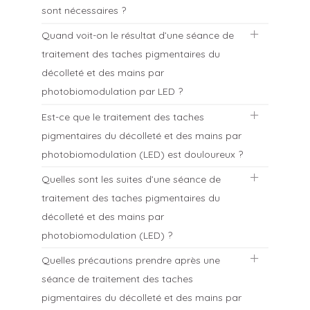
une légère tiédeur, très agréable, et il arrive
sont nécessaires ?
souvent qu’il somnole un peu. La procédure
se termine par l’application d’une crème
Quand voit-on le résultat d’une séance de
dépigmentante et d’un écran solaire 50+.
Selon l’intensité des lésions initiales, le
traitement des taches pigmentaires du
protocole comporte 4 à 6 séances espacées
de 1 à 4 semaines. Ainsi, l’amélioration
décolleté et des mains par
s’intensifiera au fur et à mesure des séances.
photobiomodulation par LED ?
Est-ce que le traitement des taches
L’effet sur la pigmentation de la peau
pigmentaires du décolleté et des mains par
apparaîtra progressivement dans les
semaines suivant le traitement. Ensuite, le
photobiomodulation (LED) est douloureux ?
résultat durera plusieurs années.
Quelles sont les suites d’une séance de
Cette technique est absolument indolore.
traitement des taches pigmentaires du
décolleté et des mains par
photobiomodulation (LED) ?
Quelles précautions prendre après une
La séance de LED ne laisse aucune atteinte
séance de traitement des taches
visible.
pigmentaires du décolleté et des mains par