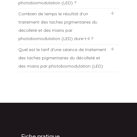
photobiomodulation (LED) ?
Combien de temps le résultat d'un
Après le traitement des taches pigmentaires, il
traitement des taches pigmentaires du
est impératif de protéger sa peau avec un
écran solaire 50+ quotidiennement, toutes les
décolleté et des mains par
2 heures et de fuir le soleil sous peine de voir
photobiomodulation (LED) dure-t-il ?
réapparaître les taches traitées.
Quel est le tarif d'une séance de traitement
Les effets d’un traitement des taches
des taches pigmentaires du décolleté et
pigmentaires du décolleté et des mains par
photobiomodulation (LED) persistent pendant
des mains par photobiomodulation (LED)
plusieurs années.
La séance de photobiomodulation coûte 50€
mais si elle fait suite à un peeling, le protocole
sera facturé 100€.
Fiche pratique