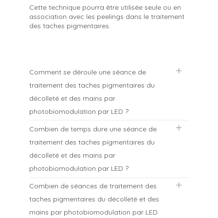
Cette technique pourra être utilisée seule ou en
association avec les peelings dans le traitement
des taches pigmentaires.
Comment se déroule une séance de
traitement des taches pigmentaires du
décolleté et des mains par
photobiomodulation par LED ?
Combien de temps dure une séance de
Le patient est d’abord pris en photos. Il est
traitement des taches pigmentaires du
ensuite installé confortablement et ses yeux
sont protégés par des coques. Le panneau
décolleté et des mains par
comportant de multiples LEDs est positionné à
photobiomodulation par LED ?
une dizaine de centimètres du décolleté ou
des mains. Lorsque les LEDs s’allument, la
Combien de séances de traitement des
lumière est très intense comme en plein soleil,
La séance dure entre 12 et 20 minutes selon le
puis les yeux s’habituent (malgré cette forte
taches pigmentaires du décolleté et des
protocole choisi.
luminosité, les yeux sont parfaitement
mains par photobiomodulation par LED
protégés par les coques). Le patient ressent