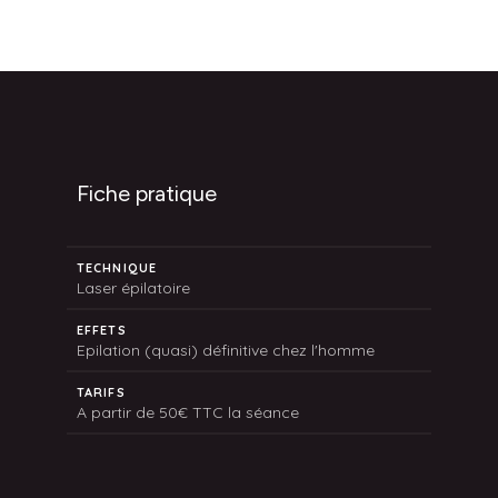
plusieurs années.
traitée :
Dos : 220€
Torse : 120€
Parties génitales : 100€
Sillon inter-fessier : 50€
Fiche pratique
TECHNIQUE
Laser épilatoire
EFFETS
Epilation (quasi) définitive chez l'homme
TARIFS
A partir de 50€ TTC la séance