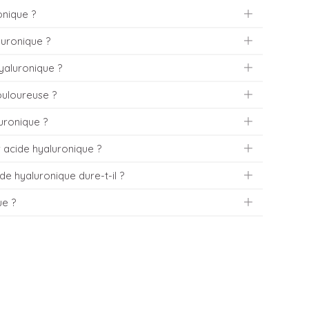
onique ?
luronique ?
édecin redéfinit avec le patient ses attentes et dessine les
hyaluronique ?
onfortablement et les procédures de désinfections sont
 l’injection est seulement de quelques minutes.
locale si cela est nécessaire mais les produits utilisés
ouloureuse ?
ion désagréable est considérablement atténuée. Le Dr
 fur et à mesure de la séance, mais le résultat s’améliore
luronique ?
ec une canule ou une aiguille car cet acte est
que est parfaitement installé.
n injection est généralement non douloureuse, d’autant
 patient contrôle l’évolution du traitement et donne
 acide hyaluronique ?
ones très sensibles peuvent nécessiter une anesthésie
ter quelques rougeurs qui peuvent être facilement
de hyaluronique dure-t-il ?
pendant 3-4 jours. Dans la plupart des cas, il n’y a
extrêmes (soleil, UV, froid intense) ou à des chocs
ue ?
ra de 6 à 18 mois.
artir de 450€ mais dépendra de la complexité technique