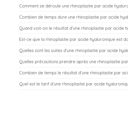
Comment se déroule une rhinoplastie par acide hyalur
Combien de temps dure une rhinoplastie par acide hya
Après la prise de photos avec le Lifeviz Infinity Pro, le m
Quand voit-on le résultat d’une rhinoplastie par acide 
zones à injecter sur le visage. Le patient est installé c
La durée totale de la séance est d’environ 30 minutes et
réalisées. Le Dr Kitzinger peut procéder à une anesthésie 
Est-ce que la rhinoplastie par acide hyaluronique est d
contenant quasiment toujours un anesthésiant la sensat
Le résultat est immédiat et le patient peut l’apprécier au
Quelles sont les suites d’une rhinoplastie par acide hya
Kitzinger commence à injecter le produit délicatement av
encore pendant 2 à 4 semaines, lorsque l’acide hyaluroni
L’acide hyaluronique contient un anesthésiant local. So
extrêmement délicat et requière une grande précision. Le
Quelles précautions prendre après une rhinoplastie par
plus quand le traitement se fait à la canule. Certaines z
son avis au fur et à mesure.
Immédiatement après l’injection, le patient peut présen
locale pour améliorer le confort du patient.
Combien de temps le résultat d’une rhinoplastie par aci
maquillées. Un œdème et des ecchymoses peuvent exister 
Il est conseillé d’éviter de s’exposer à des températures 
aucune éviction sociale.
Quel est le tarif d’une rhinoplastie par acide hyaluroniq
thermiques (sauna, hammam) pendant 2 semaines.
Selon le produit utilisé et la zone traitée, le résultat dure
La rhinoplastie médicale par acide hyaluronique est à p
de la procédure.