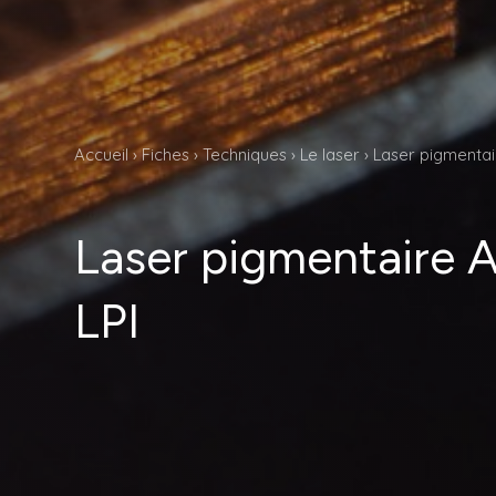
Accueil
›
Fiches
›
Techniques
›
Le laser
›
Laser pigmentai
Laser pigmentaire A
LPI