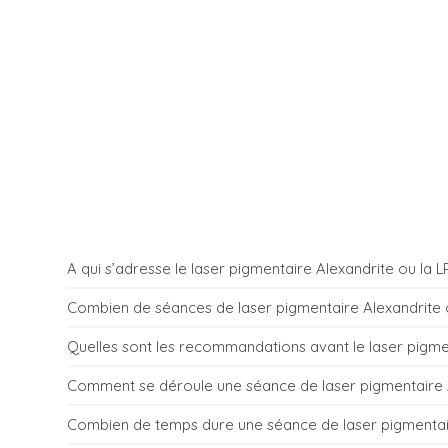
A qui s’adresse le laser pigmentaire Alexandrite ou la LP
Combien de séances de laser pigmentaire Alexandrite o
Le laser pigmentaire Alexandrite s’adresse aux hommes 
Quelles sont les recommandations avant le laser pigmen
foncées au niveau du visage, ou du corps.
Le nombre de séances dépend des lésions : souvent 1 à 
Comment se déroule une séance de laser pigmentaire A
Quelque soit la pigmentation de sa peau, il faut éviter le
Combien de temps dure une séance de laser pigmentair
compléments alimentaires « bonne mine » pendant plusieu
Si besoin, le patient est d’abord démaquillé et sa peau sé