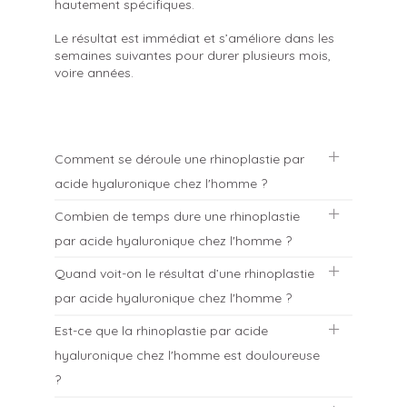
hautement spécifiques.
Le résultat est immédiat et s’améliore dans les
semaines suivantes pour durer plusieurs mois,
voire années.
Comment se déroule une rhinoplastie par
acide hyaluronique chez l'homme ?
Combien de temps dure une rhinoplastie
Après la prise de photos avec l’appareil Lifeviz
par acide hyaluronique chez l'homme ?
infinity Pro de Quantificare qui permettra de
mettre en évidence le résultat, le Dr Kitzinger
Quand voit-on le résultat d’une rhinoplastie
redéfinit avec le patient ses attentes et
La durée totale de la séance est d’environ 30
dessine les zones à injecter. Le patient est
par acide hyaluronique chez l'homme ?
minutes et l’injection est seulement de
installé confortablement et les procédures de
quelques minutes.
désinfections sont réalisées. Le Dr Kitzinger
Est-ce que la rhinoplastie par acide
peut procéder à une anesthésie locale si cela
Le résultat est visible immédiatement et le
hyaluronique chez l'homme est douloureuse
est nécessaire mais les produits utilisés
patient peut l’apprécier au fur et à mesure de
contenant un anesthésiant, la sensation
la séance, mais le résultat définitif est observé
?
désagréable est considérablement atténuée.
après 2 à 4 semaines, lorsque l’acide
Le Dr Kitzinger commence à injecter le
hyaluronique est parfaitement installé.