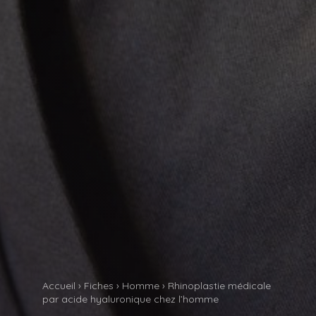
Accueil
›
Fiches
›
Homme
›
Rhinoplastie médicale
par acide hyaluronique chez l’homme