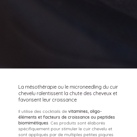
La mésothérapie ou le microneedling du cuir
chevelu ralentissent la chute des cheveux et
favorisent leur croissance
Il utilise des cocktails de
vitamines, oligo-
éléments et facteurs de croissance ou peptides
biomimétiques
. Ces produits sont élaborés
spécifiquement pour stimuler le cuir chevelu et
sont appliqués par de multiples petites piqures