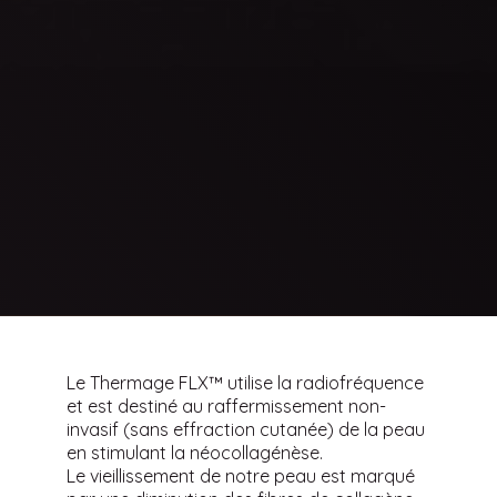
Le Thermage FLX™ utilise la radiofréquence
et est destiné au raffermissement non-
invasif (sans effraction cutanée) de la peau
en stimulant la néocollagénèse.
Le vieillissement de notre peau est marqué